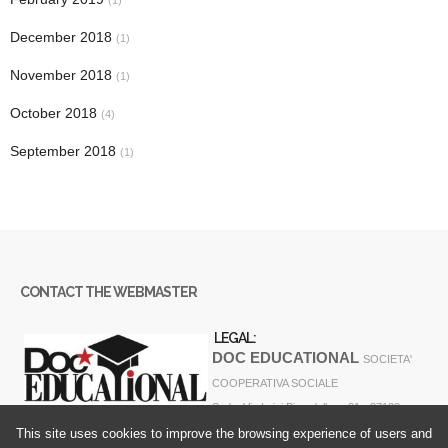
(1)
December 2018
(1)
November 2018
(1)
October 2018
(4)
September 2018
(1)
CONTACT THE WEBMASTER
LEGAL:
DOC EDUCATIONAL
SOCIETA'
COOPERATIVA SOCIALE
Sede: Via Luigi Pirandello n. 31 - 37138
VERONA - ITALY
This site uses cookies to improve the browsing experience of users and